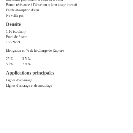
Bonne résistance à l’abrasion et à un usage intensif
Faible absorption d’eau
Ne vrille pas
Densité
1.16 (coulant)
Point de fusion
165/265°C
Elongation en % de la Charge de Rupture
25 %..........3.5 %
50 %..........7.9 %
Applications principales
Lignes d’amarrage
Lignes d’ancrage et de mouillage