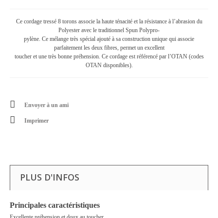
Ce cordage tressé 8 torons associe la haute ténacité et la résistance à l’abrasion du
Polyester avec le traditionnel Spun Polypro-
pylène. Ce mélange très spécial ajouté à sa construction unique qui associe
parfaitement les deux fibres, permet un excellent
toucher et une très bonne préhension. Ce cordage est référencé par l’OTAN (codes
OTAN disponibles).
Envoyer à un ami
Imprimer
PLUS D'INFOS
Principales caractéristiques
Excellente préhension et doux au toucher